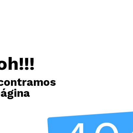
oh!!!
contramos
página